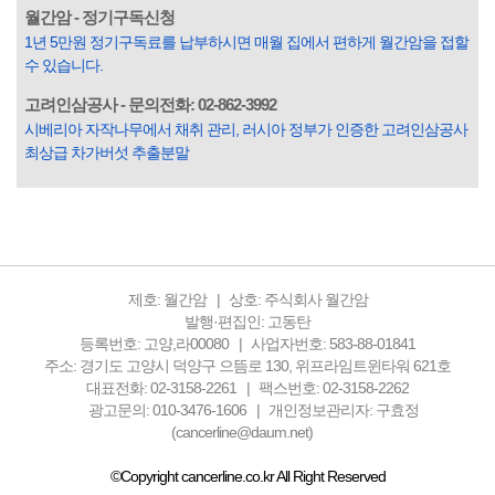
입힌다는 것입니다. 미꾸라지 한 마리가 시냇물을 흐린다는
월간암 - 정기구독신청
옛말이 그저 허투루 생기지는 않은 듯합니다. 대부분의 사람
1년 5만원 정기구독료를 납부하시면 매월 집에서 편하게 월간암을 접할
들은 열심히 살아갑니다. 그렇다고 97%의 사람들이 모두 착
수 있습니다.
한...
고려인삼공사 - 문의전화: 02-862-3992
시베리아 자작나무에서 채취 관리, 러시아 정부가 인증한 고려인삼공사
최상급 차가버섯 추출분말
제호: 월간암
상호: 주식회사 월간암
발행·편집인: 고동탄
등록번호: 고양,라00080
사업자번호: 583-88-01841
주소: 경기도 고양시 덕양구 으뜸로 130, 위프라임트윈타워 621호
대표전화: 02-3158-2261
팩스번호: 02-3158-2262
광고문의: 010-3476-1606
개인정보관리자: 구효정
(cancerline@daum.net)
©Copyright cancerline.co.kr All Right Reserved