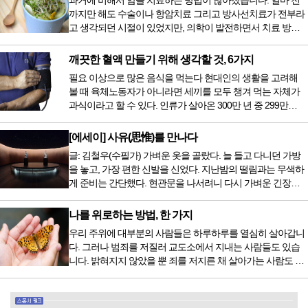
과거에 비해서 암을 치료하는 방법이 많아졌습니다. 얼마 전
까지만 해도 수술이나 항암치료 그리고 방사선치료가 전부라
고 생각되던 시절이 있었지만, 의학이 발전하면서 치료 방법
또한 다양해졌습니다. 최근 우리나라도 중입자 치료기가 들어
오면서 암을 치료하는 방법이 하나 더 추가되었습니다. 중입
깨끗한 혈액 만들기 위해 생각할 것, 6가지
자 치료를 받기 위해서는 일본이나 독일 등 중입자 치료기가
필요 이상으로 많은 음식을 먹는다 현대인의 생활을 고려해
있는 나라에 가서 힘들게 치료받았지만 얼마 전 국내 도입 후
볼 때 육체노동자가 아니라면 세끼를 모두 챙겨 먹는 자체가
전립선암 환자를 시작으로 중입자 치료기가 가동되었습니다.
과식이라고 할 수 있다. 인류가 살아온 300만 년 중 299만
치료 범위가 한정되어 모든 암 환자가 중입자 치료를 받을 수
9950년이 공복과 기아의 역사였는데 현대 들어서 아침, 점심,
는 없지만 치료...
저녁을 습관적으로 음식을 섭취한다. 게다가 밤늦은 시간까지
[에세이] 사유(思惟)를 만나다
음식을 먹거나, 아침에 식욕이 없는데도 ‘아침을 먹어야 하루
글: 김철우(수필가) 가벼운 옷을 골랐다. 늘 들고 다니던 가방
가 활기차다’라는 이야기에 사로잡혀 억지로 먹는 경우가 많
을 놓고, 가장 편한 신발을 신었다. 지난밤의 떨림과는 무색하
다. 식욕이 없다는 느낌은 본능이 보내는 신호다. 즉 먹어도 소
게 준비는 간단했다. 현관문을 나서려니 다시 가벼운 긴장감
화할 힘이 없다거나 더 이상 먹으면 혈액 안에 잉여물...
이 몰려왔다. 얼마나 보고 싶었던 전시였던가. 연극 무대의 첫
막이 열리기 전. 그 특유의 무대 냄새를 맡았을 때의 긴장감 같
나를 위로하는 방법, 한 가지
은 것이었다. 두 금동 미륵 반가사유상을 만나러 가는 길은 그
우리 주위에 대부분의 사람들은 하루하루를 열심히 살아갑니
렇게 시작됐다. 두 반가사유상을 알게 된 것은 몇 해 전이었다.
다. 그러나 범죄를 저질러 교도소에서 지내는 사람들도 있습
잡지의 발행인으로 독자에게 선보일 좋은 콘텐츠를 고민하던
니다. 밝혀지지 않았을 뿐 죄를 저지른 채 살아가는 사람도 있
중 우리 문화재를 하나씩 소개하고자...
을 것입니다. 우리나라 통계청 자료에서는 전체 인구의 3% 정
도가 범죄를 저지르며 교도소를 간다고 합니다. 즉 100명 중에
3명 정도가 나쁜 짓을 계속하면서 97명에게 크게 작게 피해를