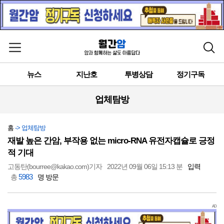
메뉴 열기
검색
뉴스
지난호
투병상담
정기구독
업체탐방
홈
-> 업체탐방
재발 높은 간암, 부작용 없는 micro-RNA 유전자캡슐로 긍정
적 기대
고동탄(bourree@kakao.com)기자
2022년 09월 06일 15:13 분
입력
5983
총
명 방문
AD