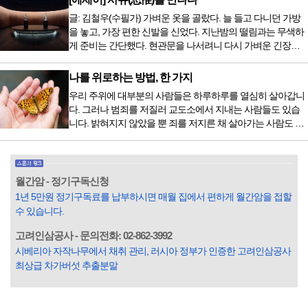
음식을 먹거나, 아침에 식욕이 없는데도 ‘아침을 먹어야 하루
글: 김철우(수필가) 가벼운 옷을 골랐다. 늘 들고 다니던 가방
가 활기차다’라는 이야기에 사로잡혀 억지로 먹는 경우가 많
을 놓고, 가장 편한 신발을 신었다. 지난밤의 떨림과는 무색하
다. 식욕이 없다는 느낌은 본능이 보내는 신호다. 즉 먹어도 소
게 준비는 간단했다. 현관문을 나서려니 다시 가벼운 긴장감
화할 힘이 없다거나 더 이상 먹으면 혈액 안에 잉여물...
이 몰려왔다. 얼마나 보고 싶었던 전시였던가. 연극 무대의 첫
막이 열리기 전. 그 특유의 무대 냄새를 맡았을 때의 긴장감 같
나를 위로하는 방법, 한 가지
은 것이었다. 두 금동 미륵 반가사유상을 만나러 가는 길은 그
우리 주위에 대부분의 사람들은 하루하루를 열심히 살아갑니
렇게 시작됐다. 두 반가사유상을 알게 된 것은 몇 해 전이었다.
다. 그러나 범죄를 저질러 교도소에서 지내는 사람들도 있습
잡지의 발행인으로 독자에게 선보일 좋은 콘텐츠를 고민하던
니다. 밝혀지지 않았을 뿐 죄를 저지른 채 살아가는 사람도 있
중 우리 문화재를 하나씩 소개하고자...
을 것입니다. 우리나라 통계청 자료에서는 전체 인구의 3% 정
도가 범죄를 저지르며 교도소를 간다고 합니다. 즉 100명 중에
3명 정도가 나쁜 짓을 계속하면서 97명에게 크게 작게 피해를
입힌다는 것입니다. 미꾸라지 한 마리가 시냇물을 흐린다는
월간암 - 정기구독신청
옛말이 그저 허투루 생기지는 않은 듯합니다. 대부분의 사람
1년 5만원 정기구독료를 납부하시면 매월 집에서 편하게 월간암을 접할
들은 열심히 살아갑니다. 그렇다고 97%의 사람들이 모두 착
수 있습니다.
한...
고려인삼공사 - 문의전화: 02-862-3992
시베리아 자작나무에서 채취 관리, 러시아 정부가 인증한 고려인삼공사
최상급 차가버섯 추출분말