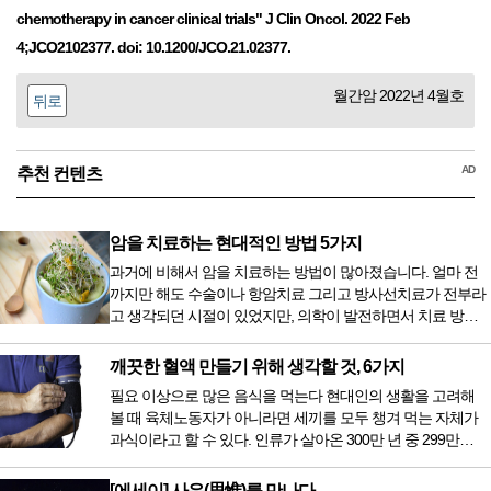
chemotherapy in cancer clinical trials" J Clin Oncol. 2022 Feb
4;JCO2102377. doi: 10.1200/JCO.21.02377.
월간암 2022년 4월호
뒤로
AD
추천 컨텐츠
암을 치료하는 현대적인 방법 5가지
과거에 비해서 암을 치료하는 방법이 많아졌습니다. 얼마 전
까지만 해도 수술이나 항암치료 그리고 방사선치료가 전부라
고 생각되던 시절이 있었지만, 의학이 발전하면서 치료 방법
또한 다양해졌습니다. 최근 우리나라도 중입자 치료기가 들어
오면서 암을 치료하는 방법이 하나 더 추가되었습니다. 중입
깨끗한 혈액 만들기 위해 생각할 것, 6가지
자 치료를 받기 위해서는 일본이나 독일 등 중입자 치료기가
필요 이상으로 많은 음식을 먹는다 현대인의 생활을 고려해
있는 나라에 가서 힘들게 치료받았지만 얼마 전 국내 도입 후
볼 때 육체노동자가 아니라면 세끼를 모두 챙겨 먹는 자체가
전립선암 환자를 시작으로 중입자 치료기가 가동되었습니다.
과식이라고 할 수 있다. 인류가 살아온 300만 년 중 299만
치료 범위가 한정되어 모든 암 환자가 중입자 치료를 받을 수
9950년이 공복과 기아의 역사였는데 현대 들어서 아침, 점심,
는 없지만 치료...
저녁을 습관적으로 음식을 섭취한다. 게다가 밤늦은 시간까지
[에세이] 사유(思惟)를 만나다