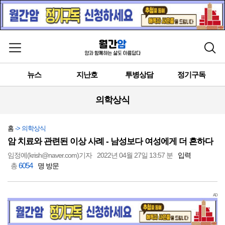
메뉴 열기
검색
뉴스
지난호
투병상담
정기구독
의학상식
홈
-> 의학상식
암 치료와 관련된 이상 사례 - 남성보다 여성에게 더 흔하다
임정예(krish@naver.com)기자
2022년 04월 27일 13:57 분
입력
6054
총
명 방문
AD