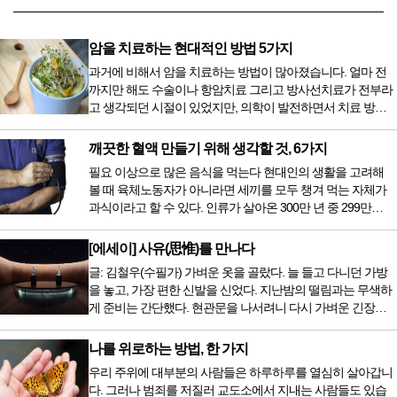
암을 치료하는 현대적인 방법 5가지
과거에 비해서 암을 치료하는 방법이 많아졌습니다. 얼마 전
까지만 해도 수술이나 항암치료 그리고 방사선치료가 전부라
고 생각되던 시절이 있었지만, 의학이 발전하면서 치료 방법
또한 다양해졌습니다. 최근 우리나라도 중입자 치료기가 들어
오면서 암을 치료하는 방법이 하나 더 추가되었습니다. 중입
깨끗한 혈액 만들기 위해 생각할 것, 6가지
자 치료를 받기 위해서는 일본이나 독일 등 중입자 치료기가
필요 이상으로 많은 음식을 먹는다 현대인의 생활을 고려해
있는 나라에 가서 힘들게 치료받았지만 얼마 전 국내 도입 후
볼 때 육체노동자가 아니라면 세끼를 모두 챙겨 먹는 자체가
전립선암 환자를 시작으로 중입자 치료기가 가동되었습니다.
과식이라고 할 수 있다. 인류가 살아온 300만 년 중 299만
치료 범위가 한정되어 모든 암 환자가 중입자 치료를 받을 수
9950년이 공복과 기아의 역사였는데 현대 들어서 아침, 점심,
는 없지만 치료...
저녁을 습관적으로 음식을 섭취한다. 게다가 밤늦은 시간까지
[에세이] 사유(思惟)를 만나다
음식을 먹거나, 아침에 식욕이 없는데도 ‘아침을 먹어야 하루
글: 김철우(수필가) 가벼운 옷을 골랐다. 늘 들고 다니던 가방
가 활기차다’라는 이야기에 사로잡혀 억지로 먹는 경우가 많
을 놓고, 가장 편한 신발을 신었다. 지난밤의 떨림과는 무색하
다. 식욕이 없다는 느낌은 본능이 보내는 신호다. 즉 먹어도 소
게 준비는 간단했다. 현관문을 나서려니 다시 가벼운 긴장감
화할 힘이 없다거나 더 이상 먹으면 혈액 안에 잉여물...
이 몰려왔다. 얼마나 보고 싶었던 전시였던가. 연극 무대의 첫
막이 열리기 전. 그 특유의 무대 냄새를 맡았을 때의 긴장감 같
나를 위로하는 방법, 한 가지
은 것이었다. 두 금동 미륵 반가사유상을 만나러 가는 길은 그
우리 주위에 대부분의 사람들은 하루하루를 열심히 살아갑니
렇게 시작됐다. 두 반가사유상을 알게 된 것은 몇 해 전이었다.
다. 그러나 범죄를 저질러 교도소에서 지내는 사람들도 있습
잡지의 발행인으로 독자에게 선보일 좋은 콘텐츠를 고민하던