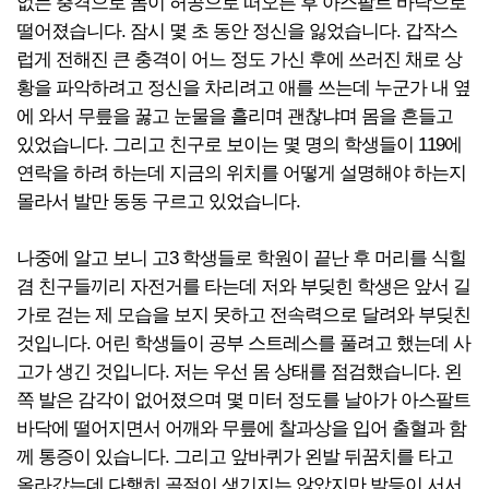
없는 충격으로 몸이 허공으로 떠오른 후 아스팔트 바닥으로
떨어졌습니다. 잠시 몇 초 동안 정신을 잃었습니다. 갑작스
럽게 전해진 큰 충격이 어느 정도 가신 후에 쓰러진 채로 상
황을 파악하려고 정신을 차리려고 애를 쓰는데 누군가 내 옆
에 와서 무릎을 꿇고 눈물을 흘리며 괜찮냐며 몸을 흔들고
있었습니다. 그리고 친구로 보이는 몇 명의 학생들이 119에
연락을 하려 하는데 지금의 위치를 어떻게 설명해야 하는지
몰라서 발만 동동 구르고 있었습니다.
나중에 알고 보니 고3 학생들로 학원이 끝난 후 머리를 식힐
겸 친구들끼리 자전거를 타는데 저와 부딪힌 학생은 앞서 길
가로 걷는 제 모습을 보지 못하고 전속력으로 달려와 부딪친
것입니다. 어린 학생들이 공부 스트레스를 풀려고 했는데 사
고가 생긴 것입니다. 저는 우선 몸 상태를 점검했습니다. 왼
쪽 발은 감각이 없어졌으며 몇 미터 정도를 날아가 아스팔트
바닥에 떨어지면서 어깨와 무릎에 찰과상을 입어 출혈과 함
께 통증이 있습니다. 그리고 앞바퀴가 왼발 뒤꿈치를 타고
올라갔는데 다행히 골절이 생기지는 않았지만 발등이 서서