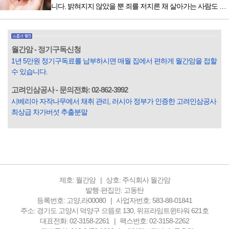
니다. 밝혀지지 않았을 뿐 죄를 저지른 채 살아가는 사람도 있
중 우리 문화재를 하나씩 소개하고자...
을 것입니다. 우리나라 통계청 자료에서는 전체 인구의 3% 정
도가 범죄를 저지르며 교도소를 간다고 합니다. 즉 100명 중에
3명 정도가 나쁜 짓을 계속하면서 97명에게 크게 작게 피해를
입힌다는 것입니다. 미꾸라지 한 마리가 시냇물을 흐린다는
월간암 - 정기구독신청
옛말이 그저 허투루 생기지는 않은 듯합니다. 대부분의 사람
1년 5만원 정기구독료를 납부하시면 매월 집에서 편하게 월간암을 접할
들은 열심히 살아갑니다. 그렇다고 97%의 사람들이 모두 착
수 있습니다.
한...
고려인삼공사 - 문의전화: 02-862-3992
시베리아 자작나무에서 채취 관리, 러시아 정부가 인증한 고려인삼공사
최상급 차가버섯 추출분말
제호: 월간암
상호: 주식회사 월간암
발행·편집인: 고동탄
등록번호: 고양,라00080
사업자번호: 583-88-01841
주소: 경기도 고양시 덕양구 으뜸로 130, 위프라임트윈타워 621호
대표전화: 02-3158-2261
팩스번호: 02-3158-2262