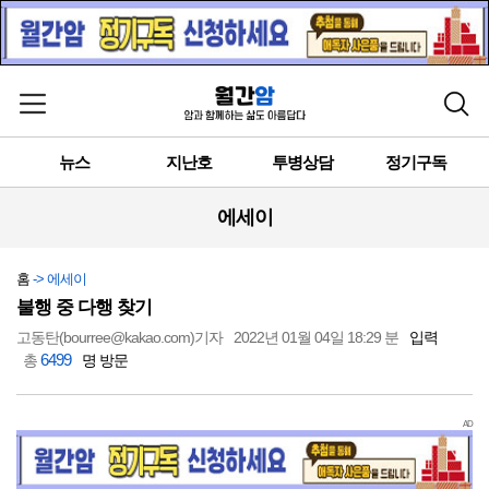
메뉴 열기
검색
뉴스
지난호
투병상담
정기구독
에세이
홈
-> 에세이
불행 중 다행 찾기
고동탄(bourree@kakao.com)기자
2022년 01월 04일 18:29 분
입력
6499
총
명 방문
AD