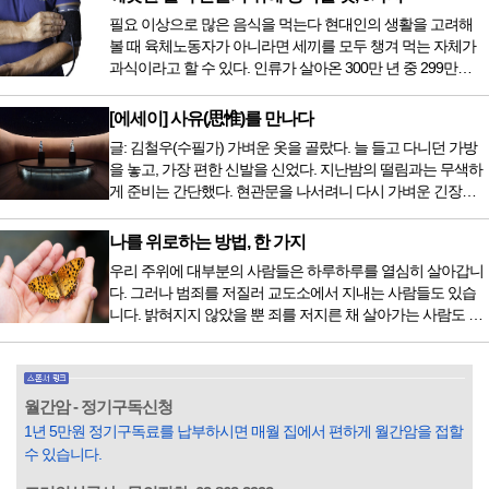
자 치료를 받기 위해서는 일본이나 독일 등 중입자 치료기가
필요 이상으로 많은 음식을 먹는다 현대인의 생활을 고려해
있는 나라에 가서 힘들게 치료받았지만 얼마 전 국내 도입 후
볼 때 육체노동자가 아니라면 세끼를 모두 챙겨 먹는 자체가
전립선암 환자를 시작으로 중입자 치료기가 가동되었습니다.
과식이라고 할 수 있다. 인류가 살아온 300만 년 중 299만
치료 범위가 한정되어 모든 암 환자가 중입자 치료를 받을 수
9950년이 공복과 기아의 역사였는데 현대 들어서 아침, 점심,
는 없지만 치료...
저녁을 습관적으로 음식을 섭취한다. 게다가 밤늦은 시간까지
[에세이] 사유(思惟)를 만나다
음식을 먹거나, 아침에 식욕이 없는데도 ‘아침을 먹어야 하루
글: 김철우(수필가) 가벼운 옷을 골랐다. 늘 들고 다니던 가방
가 활기차다’라는 이야기에 사로잡혀 억지로 먹는 경우가 많
을 놓고, 가장 편한 신발을 신었다. 지난밤의 떨림과는 무색하
다. 식욕이 없다는 느낌은 본능이 보내는 신호다. 즉 먹어도 소
게 준비는 간단했다. 현관문을 나서려니 다시 가벼운 긴장감
화할 힘이 없다거나 더 이상 먹으면 혈액 안에 잉여물...
이 몰려왔다. 얼마나 보고 싶었던 전시였던가. 연극 무대의 첫
막이 열리기 전. 그 특유의 무대 냄새를 맡았을 때의 긴장감 같
나를 위로하는 방법, 한 가지
은 것이었다. 두 금동 미륵 반가사유상을 만나러 가는 길은 그
우리 주위에 대부분의 사람들은 하루하루를 열심히 살아갑니
렇게 시작됐다. 두 반가사유상을 알게 된 것은 몇 해 전이었다.
다. 그러나 범죄를 저질러 교도소에서 지내는 사람들도 있습
잡지의 발행인으로 독자에게 선보일 좋은 콘텐츠를 고민하던
니다. 밝혀지지 않았을 뿐 죄를 저지른 채 살아가는 사람도 있
중 우리 문화재를 하나씩 소개하고자...
을 것입니다. 우리나라 통계청 자료에서는 전체 인구의 3% 정
도가 범죄를 저지르며 교도소를 간다고 합니다. 즉 100명 중에
3명 정도가 나쁜 짓을 계속하면서 97명에게 크게 작게 피해를
입힌다는 것입니다. 미꾸라지 한 마리가 시냇물을 흐린다는
월간암 - 정기구독신청
옛말이 그저 허투루 생기지는 않은 듯합니다. 대부분의 사람
1년 5만원 정기구독료를 납부하시면 매월 집에서 편하게 월간암을 접할
들은 열심히 살아갑니다. 그렇다고 97%의 사람들이 모두 착
수 있습니다.
한...