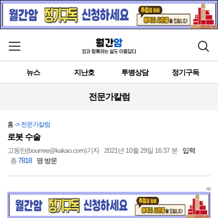
메뉴 열기
검색
뉴스
지난호
투병상담
정기구독
전문가칼럼
홈
-> 전문가칼럼
로봇 수술
고동탄(bourree@kakao.com)기자
2021년 10월 29일 16:37 분
입력
7818
총
명 방문
AD