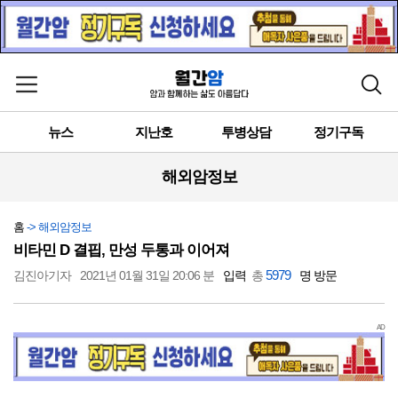
메뉴 열기
검색
뉴스
지난호
투병상담
정기구독
해외암정보
홈
-> 해외암정보
비타민 D 결핍, 만성 두통과 이어져
5979
김진아기자
2021년 01월 31일 20:06 분
입력
총
명 방문
AD