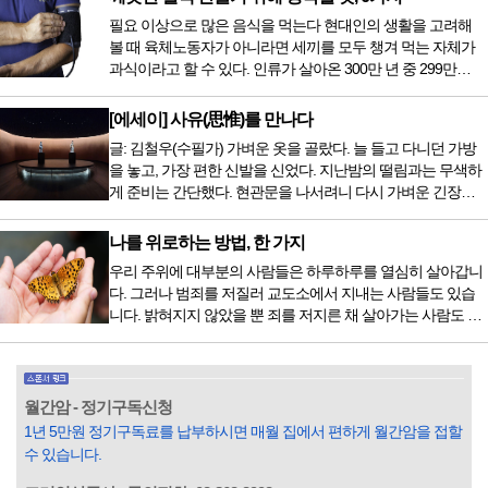
자 치료를 받기 위해서는 일본이나 독일 등 중입자 치료기가
필요 이상으로 많은 음식을 먹는다 현대인의 생활을 고려해
있는 나라에 가서 힘들게 치료받았지만 얼마 전 국내 도입 후
볼 때 육체노동자가 아니라면 세끼를 모두 챙겨 먹는 자체가
전립선암 환자를 시작으로 중입자 치료기가 가동되었습니다.
과식이라고 할 수 있다. 인류가 살아온 300만 년 중 299만
치료 범위가 한정되어 모든 암 환자가 중입자 치료를 받을 수
9950년이 공복과 기아의 역사였는데 현대 들어서 아침, 점심,
는 없지만 치료...
저녁을 습관적으로 음식을 섭취한다. 게다가 밤늦은 시간까지
[에세이] 사유(思惟)를 만나다
음식을 먹거나, 아침에 식욕이 없는데도 ‘아침을 먹어야 하루
글: 김철우(수필가) 가벼운 옷을 골랐다. 늘 들고 다니던 가방
가 활기차다’라는 이야기에 사로잡혀 억지로 먹는 경우가 많
을 놓고, 가장 편한 신발을 신었다. 지난밤의 떨림과는 무색하
다. 식욕이 없다는 느낌은 본능이 보내는 신호다. 즉 먹어도 소
게 준비는 간단했다. 현관문을 나서려니 다시 가벼운 긴장감
화할 힘이 없다거나 더 이상 먹으면 혈액 안에 잉여물...
이 몰려왔다. 얼마나 보고 싶었던 전시였던가. 연극 무대의 첫
막이 열리기 전. 그 특유의 무대 냄새를 맡았을 때의 긴장감 같
나를 위로하는 방법, 한 가지
은 것이었다. 두 금동 미륵 반가사유상을 만나러 가는 길은 그
우리 주위에 대부분의 사람들은 하루하루를 열심히 살아갑니
렇게 시작됐다. 두 반가사유상을 알게 된 것은 몇 해 전이었다.
다. 그러나 범죄를 저질러 교도소에서 지내는 사람들도 있습
잡지의 발행인으로 독자에게 선보일 좋은 콘텐츠를 고민하던
니다. 밝혀지지 않았을 뿐 죄를 저지른 채 살아가는 사람도 있
중 우리 문화재를 하나씩 소개하고자...
을 것입니다. 우리나라 통계청 자료에서는 전체 인구의 3% 정
도가 범죄를 저지르며 교도소를 간다고 합니다. 즉 100명 중에
3명 정도가 나쁜 짓을 계속하면서 97명에게 크게 작게 피해를
입힌다는 것입니다. 미꾸라지 한 마리가 시냇물을 흐린다는
월간암 - 정기구독신청
옛말이 그저 허투루 생기지는 않은 듯합니다. 대부분의 사람
1년 5만원 정기구독료를 납부하시면 매월 집에서 편하게 월간암을 접할
들은 열심히 살아갑니다. 그렇다고 97%의 사람들이 모두 착
수 있습니다.
한...