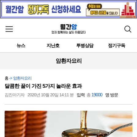
메뉴 열기
검색
뉴스
지난호
투병상담
정기구독
암환자요리
홈
-> 암환자요리
달콤한 꿀이 가진 5가지 놀라운 효과
19000
김진아기자
2020년 10월 20일 14:11 분
입력
총
명 방문