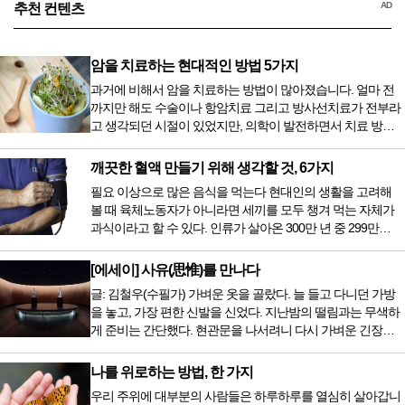
AD
추천 컨텐츠
암을 치료하는 현대적인 방법 5가지
과거에 비해서 암을 치료하는 방법이 많아졌습니다. 얼마 전
까지만 해도 수술이나 항암치료 그리고 방사선치료가 전부라
고 생각되던 시절이 있었지만, 의학이 발전하면서 치료 방법
또한 다양해졌습니다. 최근 우리나라도 중입자 치료기가 들어
오면서 암을 치료하는 방법이 하나 더 추가되었습니다. 중입
깨끗한 혈액 만들기 위해 생각할 것, 6가지
자 치료를 받기 위해서는 일본이나 독일 등 중입자 치료기가
필요 이상으로 많은 음식을 먹는다 현대인의 생활을 고려해
있는 나라에 가서 힘들게 치료받았지만 얼마 전 국내 도입 후
볼 때 육체노동자가 아니라면 세끼를 모두 챙겨 먹는 자체가
전립선암 환자를 시작으로 중입자 치료기가 가동되었습니다.
과식이라고 할 수 있다. 인류가 살아온 300만 년 중 299만
치료 범위가 한정되어 모든 암 환자가 중입자 치료를 받을 수
9950년이 공복과 기아의 역사였는데 현대 들어서 아침, 점심,
는 없지만 치료...
저녁을 습관적으로 음식을 섭취한다. 게다가 밤늦은 시간까지
[에세이] 사유(思惟)를 만나다
음식을 먹거나, 아침에 식욕이 없는데도 ‘아침을 먹어야 하루
글: 김철우(수필가) 가벼운 옷을 골랐다. 늘 들고 다니던 가방
가 활기차다’라는 이야기에 사로잡혀 억지로 먹는 경우가 많
을 놓고, 가장 편한 신발을 신었다. 지난밤의 떨림과는 무색하
다. 식욕이 없다는 느낌은 본능이 보내는 신호다. 즉 먹어도 소
게 준비는 간단했다. 현관문을 나서려니 다시 가벼운 긴장감
화할 힘이 없다거나 더 이상 먹으면 혈액 안에 잉여물...
이 몰려왔다. 얼마나 보고 싶었던 전시였던가. 연극 무대의 첫
막이 열리기 전. 그 특유의 무대 냄새를 맡았을 때의 긴장감 같
나를 위로하는 방법, 한 가지
은 것이었다. 두 금동 미륵 반가사유상을 만나러 가는 길은 그
우리 주위에 대부분의 사람들은 하루하루를 열심히 살아갑니
렇게 시작됐다. 두 반가사유상을 알게 된 것은 몇 해 전이었다.