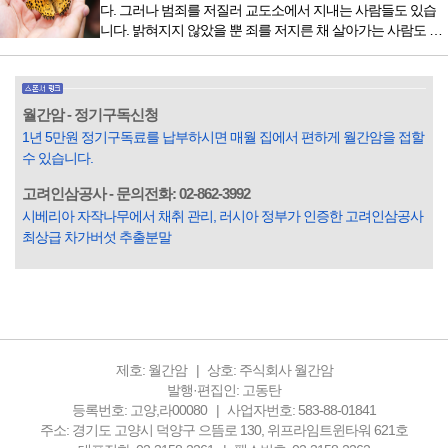
다. 그러나 범죄를 저질러 교도소에서 지내는 사람들도 있습
잡지의 발행인으로 독자에게 선보일 좋은 콘텐츠를 고민하던
니다. 밝혀지지 않았을 뿐 죄를 저지른 채 살아가는 사람도 있
중 우리 문화재를 하나씩 소개하고자...
을 것입니다. 우리나라 통계청 자료에서는 전체 인구의 3% 정
도가 범죄를 저지르며 교도소를 간다고 합니다. 즉 100명 중에
3명 정도가 나쁜 짓을 계속하면서 97명에게 크게 작게 피해를
입힌다는 것입니다. 미꾸라지 한 마리가 시냇물을 흐린다는
월간암 - 정기구독신청
옛말이 그저 허투루 생기지는 않은 듯합니다. 대부분의 사람
1년 5만원 정기구독료를 납부하시면 매월 집에서 편하게 월간암을 접할
들은 열심히 살아갑니다. 그렇다고 97%의 사람들이 모두 착
수 있습니다.
한...
고려인삼공사 - 문의전화: 02-862-3992
시베리아 자작나무에서 채취 관리, 러시아 정부가 인증한 고려인삼공사
최상급 차가버섯 추출분말
제호: 월간암
상호: 주식회사 월간암
발행·편집인: 고동탄
등록번호: 고양,라00080
사업자번호: 583-88-01841
주소: 경기도 고양시 덕양구 으뜸로 130, 위프라임트윈타워 621호