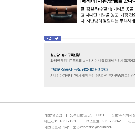
료기가 들어오면서 암을 치료하
[에세이] 사유(思惟)를 만나
더 추가되었습니다. 중입...
글: 김철우(수필가) 가벼운 옷을 
고 다니던 가방을 놓고, 가장 편
다. 지난밤의 떨림과는 무색하게
다. 현관문을 나서려니 다시 가
몰려왔다. 얼마나 보고 싶었던 
극 무대의 첫 막이 열리기 전. 그 
월간암 - 정기구독신청
1년 5만원 정기구독료를 납부하시면 매월 집에서 편하게 월간암을
고려인삼공사 - 문의전화: 02-862-3992
시베리아 자작나무에서 채취 관리, 러시아 정부가 인증한 고려
제호: 월간암
등록번호: 고양,라00080
상호: 주식회사 
대표전화: 02-3158-2261
팩스번호: 02-3158-2262
광고문
개인정보 관리자: 구효정(cancerline@daum.net)