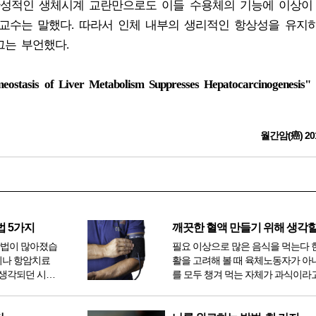
성적인 생체시계 교란만으로도 이들 수용체의 기능에 이상이
 교수는 말했다. 따라서 인체 내부의 생리적인 항상성을 유지
그는 부언했다.
ostasis of Liver Metabolism Suppresses Hepatocarcinogenesis" C
월간암(癌) 20
법 5가지
방법이 많아졌습
필요 이상으로 많은 음식을 먹는다 
이나 항암치료
활을 고려해 볼 때 육체노동자가 아
생각되던 시절
를 모두 챙겨 먹는 자체가 과식이라고
 치료 방법 또
다. 인류가 살아온 300만 년 중 299만
라도 중입자 치
공복과 기아의 역사였는데 현대 들어