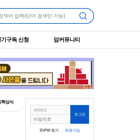
검색
정기구독 신청
암커뮤니티
의학상식
로그인
ID/PW 찾기
회원가입