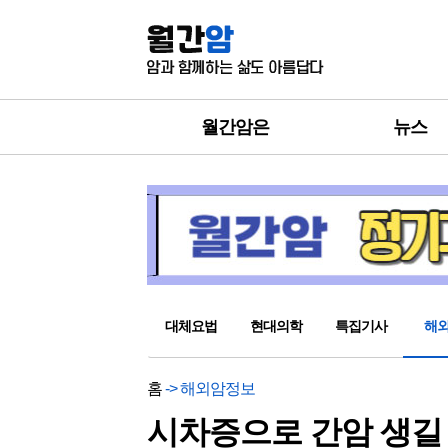
월간암은
뉴스
대체요법
현대의학
특집기사
해
홈
-> 해외암정보
시차증으로 간암 생길