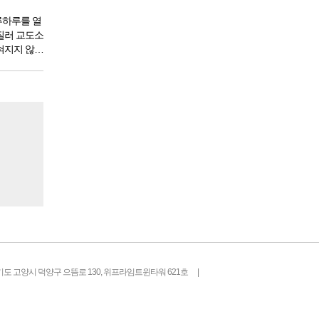
한다. 게
루하루를 열
질러 교도소
혀지지 않았
도 있을 것
 전체 인구
도소를 간다
기도 고양시 덕양구 으뜸로 130, 위프라임트윈타워 621호