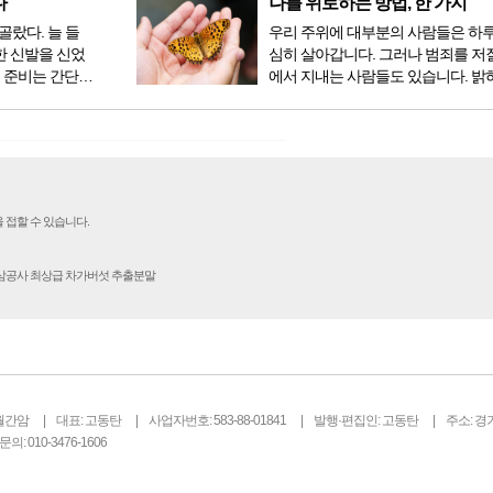
는 방법이 하나
점심, 저녁을 습관적으로 음식을 섭취
다
나를 위로하는 방법, 한 가지
다...
골랐다. 늘 들
우리 주위에 대부분의 사람들은 하
한 신발을 신었
심히 살아갑니다. 그러나 범죄를 저
 준비는 간단했
에서 지내는 사람들도 있습니다. 밝
벼운 긴장감이
을 뿐 죄를 저지른 채 살아가는 사람
전시였던가. 연
입니다. 우리나라 통계청 자료에서는
특유의 무대 ...
의 3% 정도가 범죄를 저지르며 교
고 합니다. 즉 1...
 접할 수 있습니다.
인삼공사 최상급 차가버섯 추출분말
월간암
대표: 고동탄
사업자번호: 583-88-01841
발행·편집인: 고동탄
주소: 경
의: 010-3476-1606