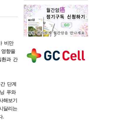
가 비만
 영향을
질환과 간
중간 단계
닝 푸와
조사해보기
 시달리는
.