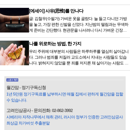
9950년이 공복과 기아의 역사였는데 현대 들어서 아침, 점심,
는 없지만 치료...
저녁을 습관적으로 음식을 섭취한다. 게다가 밤늦은 시간까지
[에세이] 사유(思惟)를 만나다
음식을 먹거나, 아침에 식욕이 없는데도 ‘아침을 먹어야 하루
글: 김철우(수필가) 가벼운 옷을 골랐다. 늘 들고 다니던 가방
가 활기차다’라는 이야기에 사로잡혀 억지로 먹는 경우가 많
을 놓고, 가장 편한 신발을 신었다. 지난밤의 떨림과는 무색하
다. 식욕이 없다는 느낌은 본능이 보내는 신호다. 즉 먹어도 소
게 준비는 간단했다. 현관문을 나서려니 다시 가벼운 긴장감
화할 힘이 없다거나 더 이상 먹으면 혈액 안에 잉여물...
이 몰려왔다. 얼마나 보고 싶었던 전시였던가. 연극 무대의 첫
막이 열리기 전. 그 특유의 무대 냄새를 맡았을 때의 긴장감 같
나를 위로하는 방법, 한 가지
은 것이었다. 두 금동 미륵 반가사유상을 만나러 가는 길은 그
우리 주위에 대부분의 사람들은 하루하루를 열심히 살아갑니
렇게 시작됐다. 두 반가사유상을 알게 된 것은 몇 해 전이었다.
다. 그러나 범죄를 저질러 교도소에서 지내는 사람들도 있습
잡지의 발행인으로 독자에게 선보일 좋은 콘텐츠를 고민하던
니다. 밝혀지지 않았을 뿐 죄를 저지른 채 살아가는 사람도 있
중 우리 문화재를 하나씩 소개하고자...
을 것입니다. 우리나라 통계청 자료에서는 전체 인구의 3% 정
도가 범죄를 저지르며 교도소를 간다고 합니다. 즉 100명 중에
3명 정도가 나쁜 짓을 계속하면서 97명에게 크게 작게 피해를
입힌다는 것입니다. 미꾸라지 한 마리가 시냇물을 흐린다는
월간암 - 정기구독신청
옛말이 그저 허투루 생기지는 않은 듯합니다. 대부분의 사람
1년 5만원 정기구독료를 납부하시면 매월 집에서 편하게 월간암을 접할
들은 열심히 살아갑니다. 그렇다고 97%의 사람들이 모두 착
수 있습니다.
한...
고려인삼공사 - 문의전화: 02-862-3992
시베리아 자작나무에서 채취 관리, 러시아 정부가 인증한 고려인삼공사
최상급 차가버섯 추출분말