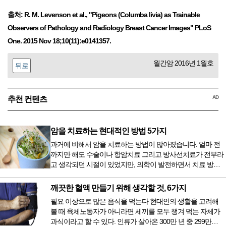
출처: R. M. Levenson et al., "Pigeons (Columba livia) as Trainable
Observers of Pathology and Radiology Breast Cancer Images" PLoS
One. 2015 Nov 18;10(11):e0141357.
월간암 2016년 1월호
뒤로
AD
추천 컨텐츠
암을 치료하는 현대적인 방법 5가지
과거에 비해서 암을 치료하는 방법이 많아졌습니다. 얼마 전
까지만 해도 수술이나 항암치료 그리고 방사선치료가 전부라
고 생각되던 시절이 있었지만, 의학이 발전하면서 치료 방법
또한 다양해졌습니다. 최근 우리나라도 중입자 치료기가 들어
오면서 암을 치료하는 방법이 하나 더 추가되었습니다. 중입
깨끗한 혈액 만들기 위해 생각할 것, 6가지
자 치료를 받기 위해서는 일본이나 독일 등 중입자 치료기가
필요 이상으로 많은 음식을 먹는다 현대인의 생활을 고려해
있는 나라에 가서 힘들게 치료받았지만 얼마 전 국내 도입 후
볼 때 육체노동자가 아니라면 세끼를 모두 챙겨 먹는 자체가
전립선암 환자를 시작으로 중입자 치료기가 가동되었습니다.
과식이라고 할 수 있다. 인류가 살아온 300만 년 중 299만
치료 범위가 한정되어 모든 암 환자가 중입자 치료를 받을 수