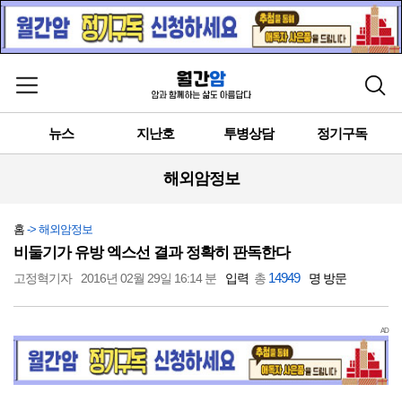
메뉴 열기
검색
뉴스
지난호
투병상담
정기구독
해외암정보
홈
-> 해외암정보
비둘기가 유방 엑스선 결과 정확히 판독한다
14949
고정혁기자
2016년 02월 29일 16:14 분
입력
총
명 방문
AD