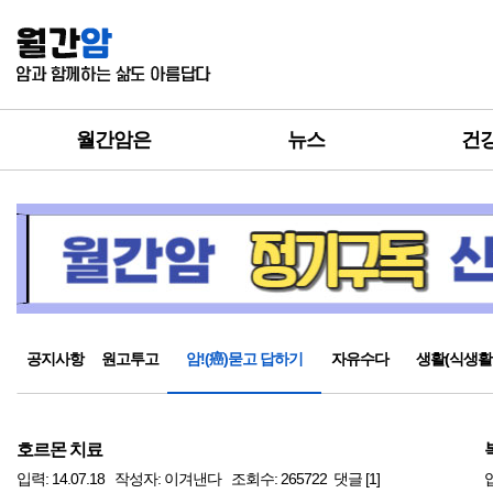
월간암은
뉴스
건
공지사항
원고투고
암!(癌)묻고 답하기
자유수다
생활(식생활
호르몬 치료
입력: 14.07.18 작성자: 이겨낸다 조회수: 265722 댓글 [1]
입