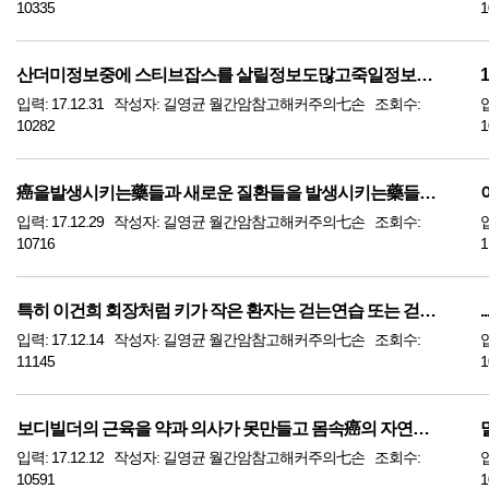
10335
1
산더미정보중에 스티브잡스를 살릴정보도많고죽일정보도많고밥벌이되는정보와 밥벌이않되는...
입력: 17.12.31 작성자: 길영균 월간암참고해커주의七손 조회수:
10282
1
癌을발생시키는藥들과 새로운 질환들을 발생시키는藥들이 엄청많아 환자측과 상담사들은...
입력: 17.12.29 작성자: 길영균 월간암참고해커주의七손 조회수:
10716
1
특히 이건희 회장처럼 키가 작은 환자는 걷는연습 또는 걷기를 병행하는것이 좋다寫
입력: 17.12.14 작성자: 길영균 월간암참고해커주의七손 조회수:
11145
1
보디빌더의 근육을 약과 의사가 못만들고 몸속癌의 자연소멸도 환자측에 달려
입력: 17.12.12 작성자: 길영균 월간암참고해커주의七손 조회수:
10591
1