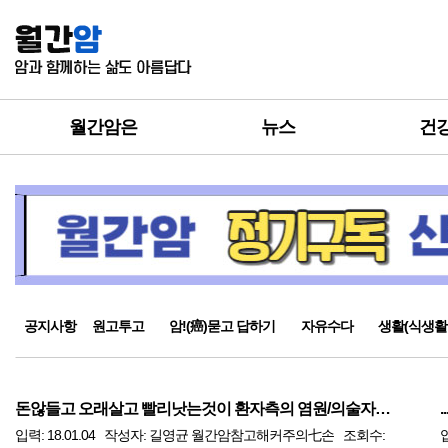
월간암은
뉴스
건
공지사항
원고투고
암!(癌)묻고 답하기
자유수다
생활(식생활
돈않들고 오래살고 빨리낫는것이 환자측의 염원/의술자들은 밥벌이가않되니 이런 상담...
입력: 18.01.04 작성자: 길영균 월간암참고해커주의七손 조회수: