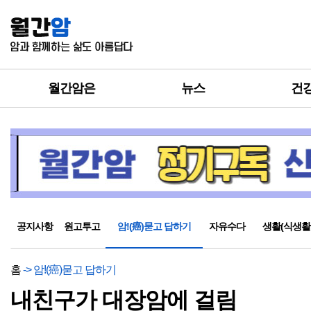
월간암은
뉴스
건
공지사항
원고투고
암!(癌)묻고 답하기
자유수다
생활(식생활
홈
-> 암!(癌)묻고 답하기
내친구가 대장암에 걸림