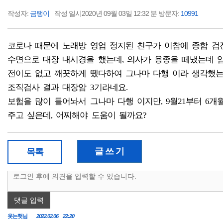
작성자:
금탱이
작성 일시2020년 09월 03일 12:32 분 방문자:
10991
코로나 때문에 노래방 영업 정지된 친구가 이참에 종합 검
수면으로 대장 내시경을 했는데, 의사가 용종을 떼냈는데 
전이도 없고 깨끗하게 뗐다하여 그나마 다행 이라 생각했는
조직검사 결과 대장암 3기라네요.
보험을 많이 들어놔서 그나마 다행 이지만, 9월21부터 6개
주고 싶은데, 어찌해야 도움이 될까요?
글 쓰 기
목록
댓글 입력
웃는햇님
2022.02.06 22:20