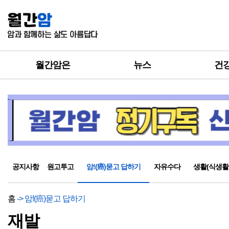
월간암은
뉴스
건
공지사항
원고투고
암!(癌)묻고 답하기
자유수다
생활(식생활
홈
-> 암!(癌)묻고 답하기
재발