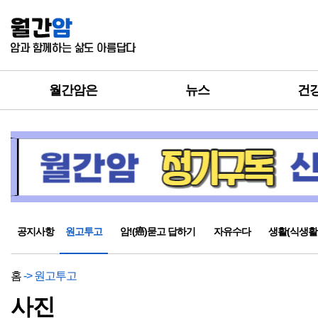
월간암은
뉴스
건
공지사항
원고투고
암!(癌)묻고 답하기
자유수다
생활(식생활
홈
-> 원고투고
사진