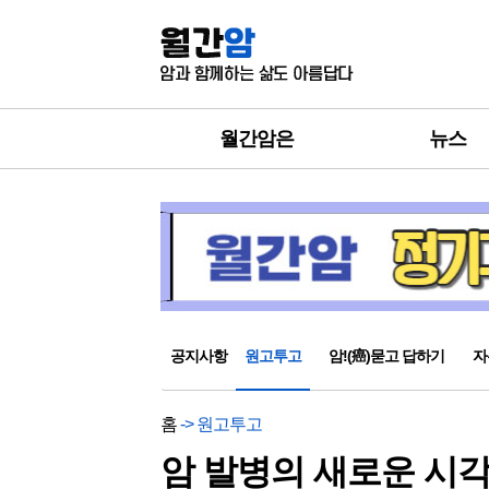
월간암은
뉴스
공지사항
원고투고
암!(癌)묻고 답하기
자
홈
-> 원고투고
암 발병의 새로운 시