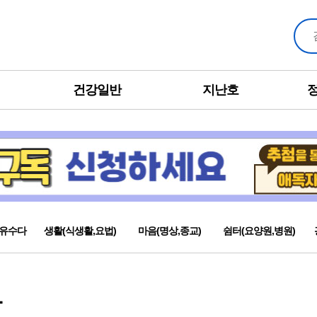
건강일반
지난호
유수다
생활(식생활,요법)
마음(명상,종교)
쉼터(요양원,병원)
각