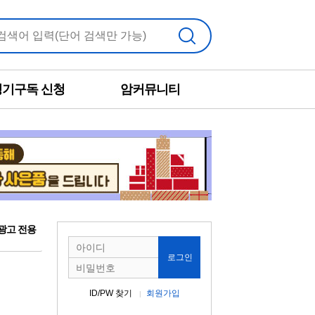
검색
정기구독 신청
암커뮤니티
광고 전용
로그인
ID/PW 찾기
회원가입