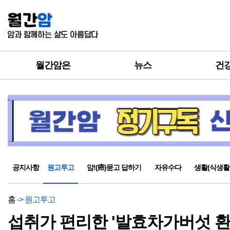
월간암은
뉴스
건
공지사항
원고투고
암!(癌)묻고 답하기
자유수다
생활(식생활
홈
-> 원고투고
섭취가 편리한 '발효차가버섯 환