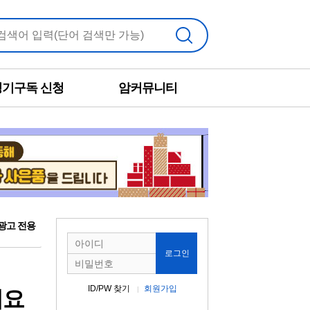
검색
정기구독 신청
암커뮤니티
광고 전용
로그인
ID/PW 찾기
회원가입
세요