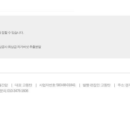
 접할 수 있습니다.
인삼공사 최상급 차가버섯 추출분말
월간암
대표: 고동탄
사업자번호: 583-88-01841
발행·편집인: 고동탄
주소: 경
의: 010-3476-1606