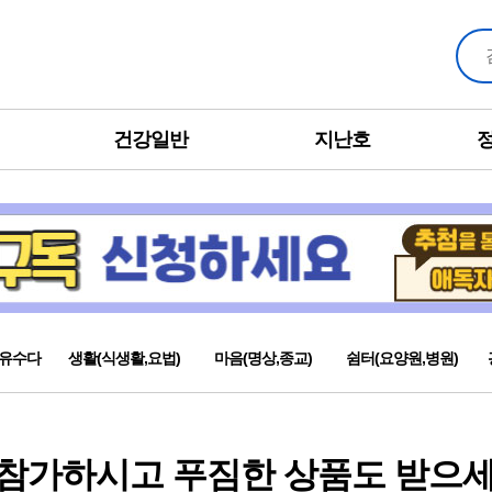
건강일반
지난호
유수다
생활(식생활,요법)
마음(명상,종교)
쉼터(요양원,병원)
참가하시고 푸짐한 상품도 받으