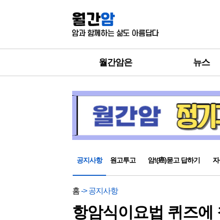
월간암은
뉴스
공지사항
원고투고
암!(癌)묻고 답하기
자
홈
-> 공지사항
항암식이요법 퀴즈에 