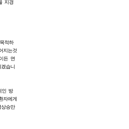
을 지경
 목적하
꾸어지는것
이든 면
 되겠습니
적인 방
 환자에게
역상승만