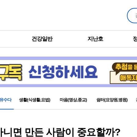
건강일반
지난호
유수다
생활(식생활,요법)
마음(명상,종교)
쉼터(요양원,병원)
아니면 만든 사람이 중요할까?