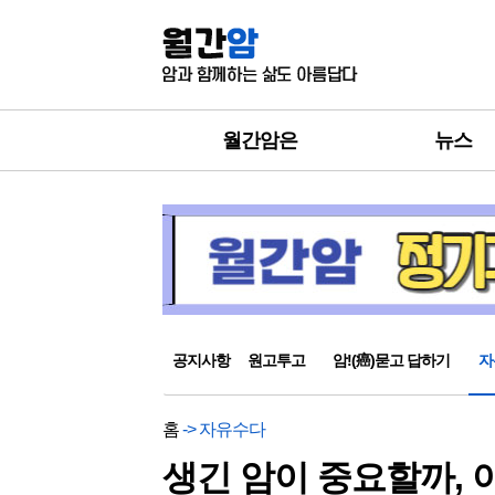
월간암은
뉴스
공지사항
원고투고
암!(癌)묻고 답하기
자
홈
-> 자유수다
생긴 암이 중요할까, 