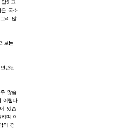
에 달하고
선은 국소
 그리 많
바라보는
 연관된
매우 많습
기 어렵다
점이 있습
달하며 이
암의 경