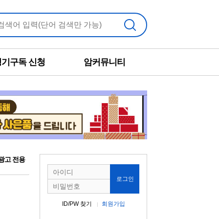
검색
정기구독 신청
암커뮤니티
광고 전용
로그인
ID/PW 찾기
회원가입