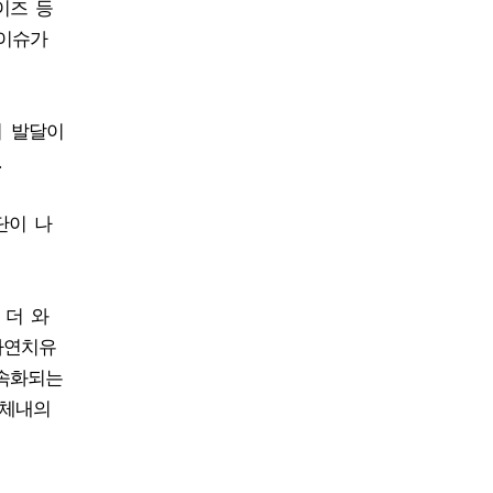
이즈 등
 이슈가
의 발달이
.
단이 나
 더 와
자연치유
가속화되는
 체내의