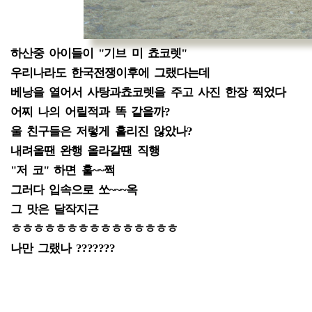
하산중 아이들이 "기브 미 쵸코렛"
우리나라도 한국전쟁이후에 그랬다는데
베낭을 열어서 사탕과쵸코렛을 주고 사진 한장 찍었다
어찌 나의 어릴적과 똑 같을까?
울 친구들은 저렇게 흘리진 않았나?
내려올땐 완행 올라갈땐 직행
"저 코" 하면 훌~~쩍
그러다 입속으로 쏘~~~옥
그 맛은 달작지근
ㅎㅎㅎㅎㅎㅎㅎㅎㅎㅎㅎㅎㅎㅎㅎ
나만 그랬나 ???????