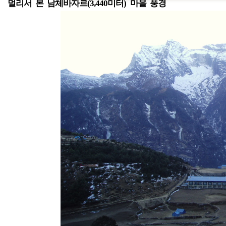
멀리서 본 남체바자르(3,440미터) 마을 풍경