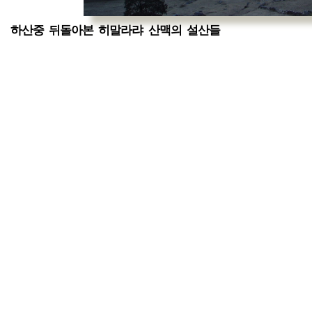
하산중 뒤돌아본 히말라랴 산맥의 설산들