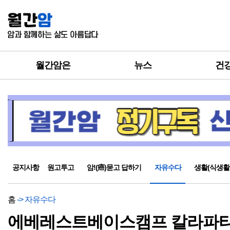
월간암은
뉴스
건
공지사항
원고투고
암!(癌)묻고 답하기
자유수다
생활(식생활
홈
-> 자유수다
에베레스트베이스캠프 칼라파타