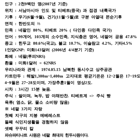
인구 : 2천9백만 명(2007년 기준)
위치 : 서남아시아 인도 및 티베트(중국) 과 접경 내륙국가
기후 : 우기(6월~9월), 건기(11월~5월)로 구분 아열대 몬순기후
면적 : 한반도의 ⅔
민족 : 네팔인 80%, 티베트 20% ( 다인종 다민족 국가)
언어 : 99개어, 103개의 소수민족, 지식층은 영어, 네팔어 공용 47.8%
종교 : 힌두교 80.6%(국교), 불교 10.7%, 이슬람교 4.2%, 기타4.5%
1인당GNP: 미화143달러 (2006년 4/4분기 기준)
화폐 : 네팔(루피NRS)
환율 : 미화1달러 = 62NRS
우리나라와 관계 : 1974.05.15 남북한 동시수교 상주공관
카트만두 : 해발1,300m~1,400m 고지대로 평균기온은 12~2월은 17~19도
4~9월은 27~28도이며, 가장추훈1월이 영상2도.
시차 : 3시간 15분 늦음.
주식 : 쌀이며, 녹두, 밥 야채반찬. 티베트계 => 주식 빵
육류( 염소, 닭, 물소 소비량 많음)
※ 네팔 3가지 자랑
첫째 지구의 지붕 에베레스트
둘째 식민지생활을 경험하지 않음
셋째 꾸꾸리 칼
파슈파티나트 사원은 네팔 최대의 힌두사원이다.