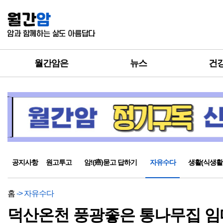
월간암은
뉴스
건
공지사항
원고투고
암!(癌)묻고 답하기
자유수다
생활(식생활
홈
-> 자유수다
덕산온천 풍광좋은 통나무집 