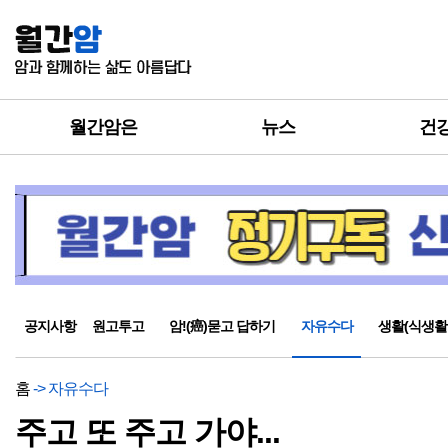
월간암은
뉴스
건
공지사항
원고투고
암!(癌)묻고 답하기
자유수다
생활(식생활
홈
-> 자유수다
주고 또 주고 가야...