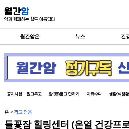
월간암은
뉴스
건
공지사항
원고투고
암!(癌)묻고 답하기
자유수다
생활(식생활
홈
-> 광고 전용
들꽃잠 힐링센터 (온열 건강프로