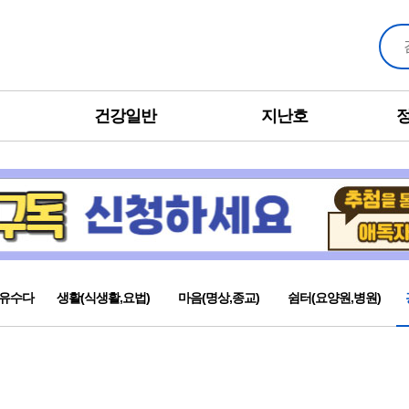
건강일반
지난호
유수다
생활(식생활,요법)
마음(명상,종교)
쉼터(요양원,병원)