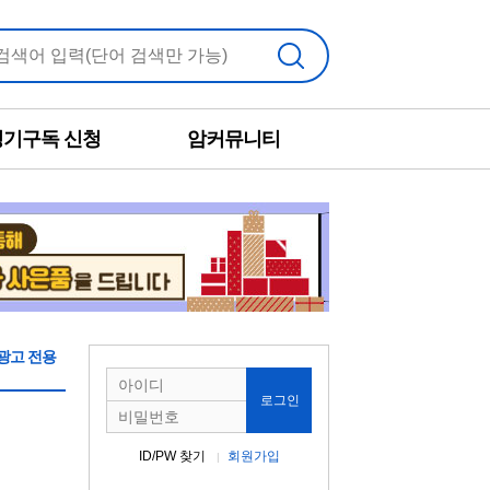
검색
정기구독 신청
암커뮤니티
광고 전용
로그인
ID/PW 찾기
회원가입