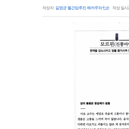
작성자:
길영균 월간암추진 해커주의七손
작성 일시20