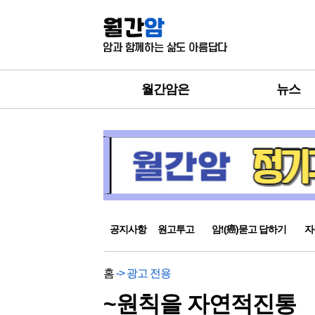
월간암은
뉴스
공지사항
원고투고
암!(癌)묻고 답하기
자
홈
-> 광고 전용
~원칙을 자연적진통