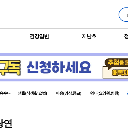
건강일반
지난호
유수다
생활(식생활,요법)
마음(명상,종교)
쉼터(요양원,병원)
당연