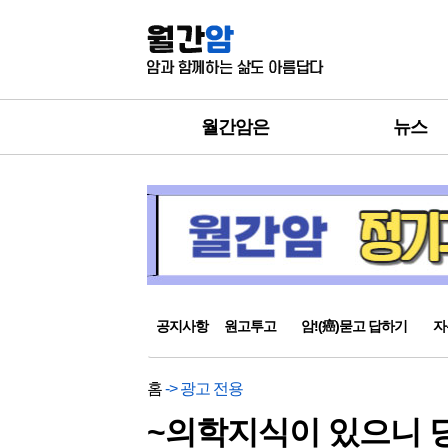
월간암은
뉴스
공지사항
원고투고
암!(癌)묻고 답하기
자
홈
-> 광고 전용
~의학지식이 있으니 