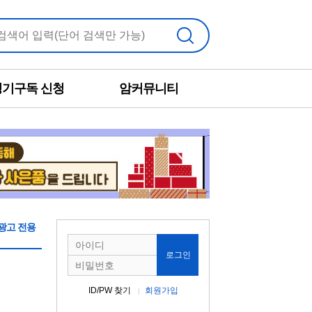
검색
정기구독 신청
암커뮤니티
광고 전용
로그인
ID/PW 찾기
회원가입