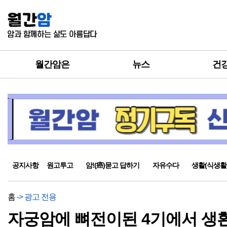
월간암은
뉴스
건
공지사항
원고투고
암!(癌)묻고 답하기
자유수다
생활(식생활
홈
-> 광고 전용
자궁암에 뼈전이된 4기에서 생