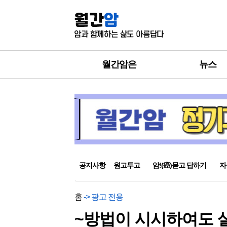
월간암은
뉴스
공지사항
원고투고
암!(癌)묻고 답하기
자
홈
-> 광고 전용
~방법이 시시하여도 