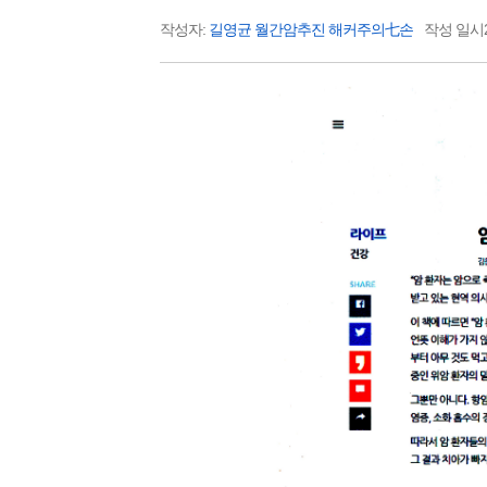
작성자:
길영균 월간암추진 해커주의七손
작성 일시20