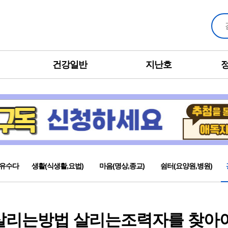
건강일반
지난호
유수다
생활(식생활,요법)
마음(명상,종교)
쉼터(요양원,병원)
살리는방법 살리는조력자를 찾아