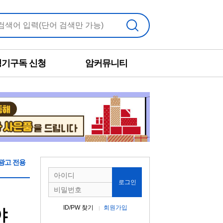
검색
정기구독 신청
암커뮤니티
광고 전용
로그인
ID/PW 찾기
회원가입
야