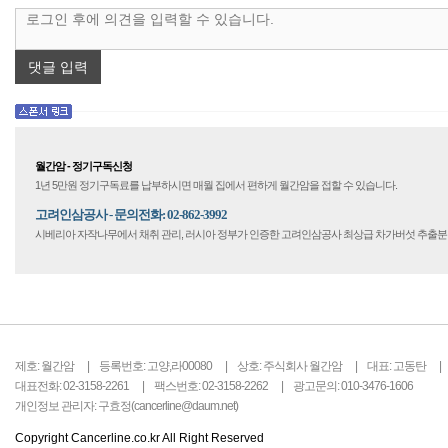
댓글 입력
월간암 - 정기구독신청
1년 5만원 정기구독료를 납부하시면 매월 집에서 편하게 월간암을 접할 수 있습니다.
고려인삼공사 - 문의전화: 02-862-3992
시베리아 자작나무에서 채취 관리, 러시아 정부가 인증한 고려인삼공사 최상급 차가버섯 추출
제호: 월간암
등록번호: 고양,라00080
상호: 주식회사 월간암
대표: 고동탄
대표전화: 02-3158-2261
팩스번호: 02-3158-2262
광고문의: 010-3476-1606
개인정보 관리자: 구효정(cancerline@daum.net)
Copyright Cancerline.co.kr All Right Reserved