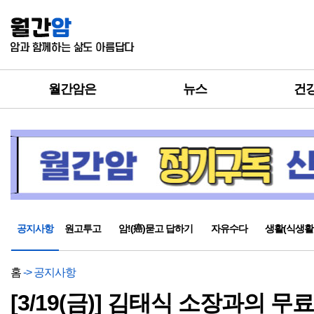
월간암은
뉴스
건
공지사항
원고투고
암!(癌)묻고 답하기
자유수다
생활(식생활
홈
-> 공지사항
[3/19(금)] 김태식 소장과의 무