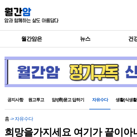
월간암은
뉴스
건
공지사항
원고투고
암!(癌)묻고 답하기
자유수다
생활(식생활
홈
-> 자유수다
희망을가지세요 여기가 끝이아