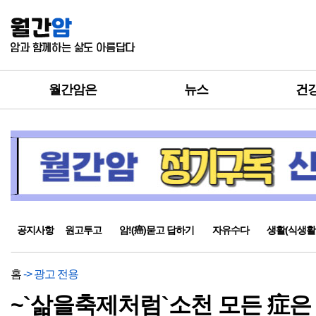
월간암은
뉴스
건
공지사항
원고투고
암!(癌)묻고 답하기
자유수다
생활(식생활
홈
-> 광고 전용
~`삶을축제처럼`소천 모든 症