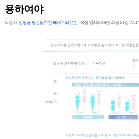
용하여야
작성자:
길영균 월간암추진 해커주의七손
작성 일시2019년 01월 21일 22:3